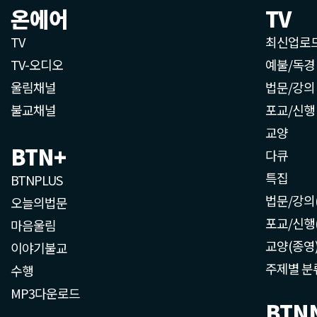
온에어
TV
TV
최신업로
TV-오디오
예불/독경
울림채널
법문/강의
불교채널
포교/신행
교양
BTN+
다큐
특집
BTNPLUS
법문/강의
오늘의법문
포교/신행
마음울림
교양(종영
이야기불교
주제별 분
수행
MP3다운로드
BTN