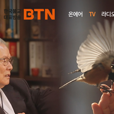
온에어
TV
라디