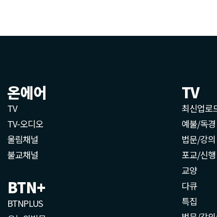
온에어
TV
TV
최신업로
TV-오디오
예불/독경
울림채널
법문/강의
불교채널
포교/신행
교양
BTN+
다큐
특집
BTNPLUS
법문/강의