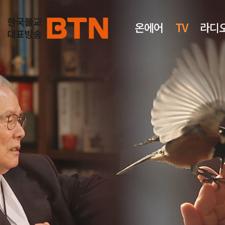
온에어
TV
라디