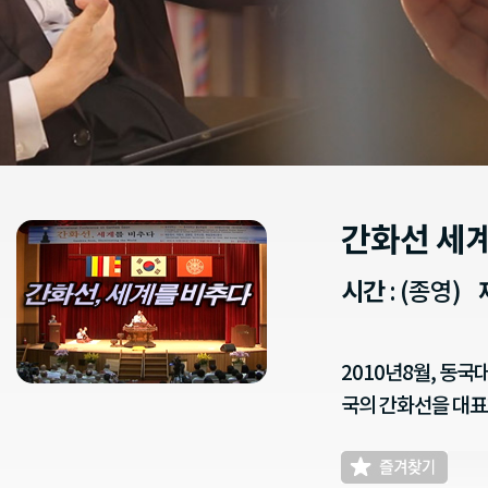
간화선 세
시간
: (종영)
2010년8월, 동
국의 간화선을 대표