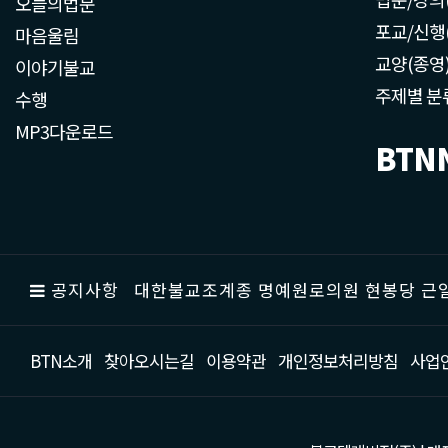
오늘의법문
포교/신행
마음울림
교양(종영
이야기불교
주제별 분
수행
MP3다운로드
BTN
공지사항
대한불교조계종 명예원로의원 현봉당 근일
BTN소개
찾아오시는길
이용약관
개인정보처리방침
사업