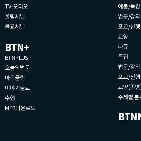
TV-오디오
예불/독경
울림채널
법문/강의
불교채널
포교/신행
교양
BTN+
다큐
특집
BTNPLUS
법문/강의
오늘의법문
포교/신행
마음울림
교양(종영
이야기불교
주제별 분
수행
MP3다운로드
BTN