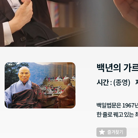
백년의 가
시간
: (종영)
백일법문은 1967
한 줄로 꿰고 있는