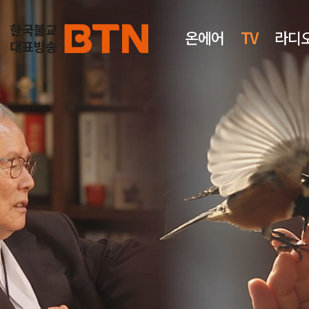
온에어
TV
라디