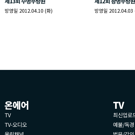
제13회 수명무량원
제12회 광명무량원
방영일 2012.04.10 (화)
방영일 2012.04.03 
온에어
TV
TV
최신업로
TV-오디오
예불/독경
울림채널
법문/강의