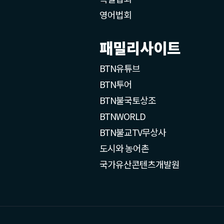
영어법회
패밀리사이트
BTN유튜브
BTN투어
BTN불국토상조
BTNWORLD
BTN불교TV무상사
도시와 농어촌
국가유산콘텐츠개발원