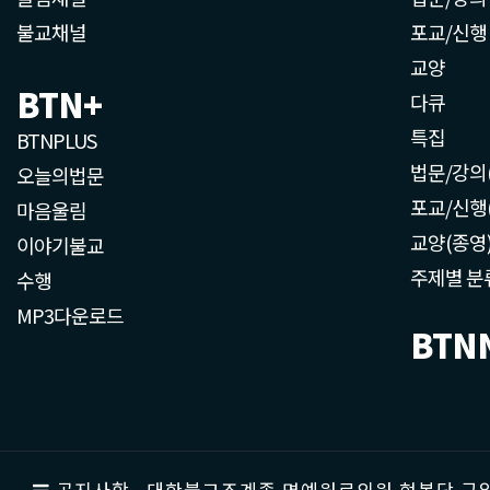
불교채널
포교/신행
교양
BTN+
다큐
특집
BTNPLUS
법문/강의
오늘의법문
포교/신행
마음울림
교양(종영
이야기불교
주제별 분
수행
MP3다운로드
BTN
공지사항
대한불교조계종 명예원로의원 현봉당 근일