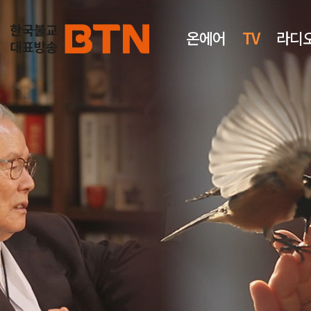
온에어
TV
라디