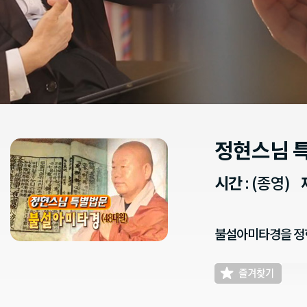
정현스님 
시간
: (종영)
불설아미타경을 정