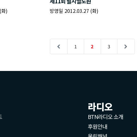
제11회 필지멸도원
(화)
방영일 2012.03.27 (화)
1
2
3
라디오
드
BTN라디오 소개
후원안내
울림채널