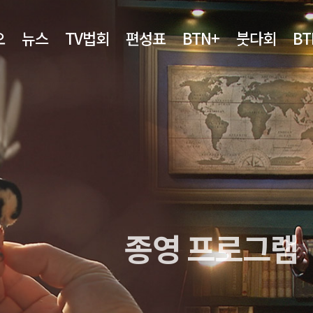
오
뉴스
TV법회
편성표
BTN+
붓다회
B
종영 프로그램