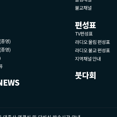
불교채널
편성표
TV편성표
(종영)
라디오 울림 편성표
(종영)
라디오 불교 편성표
)
지역채널 안내
류
붓다회
NEWS
 대종사 영결식 및 다비식 방송시간 안내