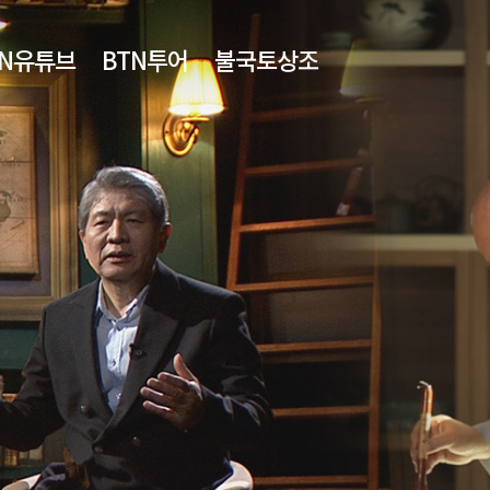
TN유튜브
BTN투어
불국토상조