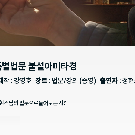
특별법문 불설아미타경
제작
: 강영호
장르
: 법문/강의 (종영)
출연자
: 정
현스님의 법문으로들어보는 시간