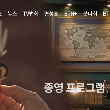
오
뉴스
TV법회
편성표
BTN+
붓다회
B
종영 프로그램