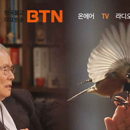
온에어
TV
라디