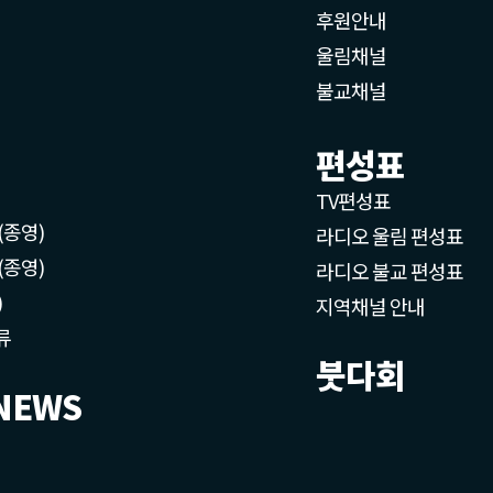
후원안내
울림채널
불교채널
편성표
TV편성표
(종영)
라디오 울림 편성표
(종영)
라디오 불교 편성표
)
지역채널 안내
류
붓다회
NEWS