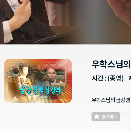
우학스님의
시간
: (종영)
우학스님의 금강경