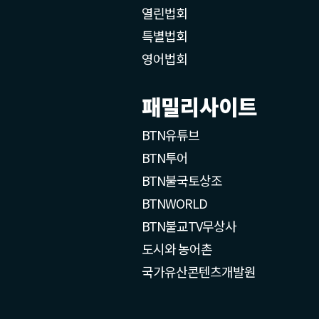
열린법회
특별법회
영어법회
패밀리사이트
BTN유튜브
BTN투어
BTN불국토상조
BTNWORLD
BTN불교TV무상사
도시와 농어촌
국가유산콘텐츠개발원