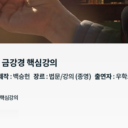
 금강경 핵심강의
제작
: 백승헌
장르
: 법문/강의 (종영)
출연자
: 우
 핵심강의