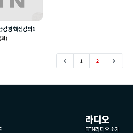
금강경 핵심강의1
(화)
1
2
라디오
드
BTN라디오 소개