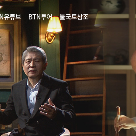
TN유튜브
BTN투어
불국토상조