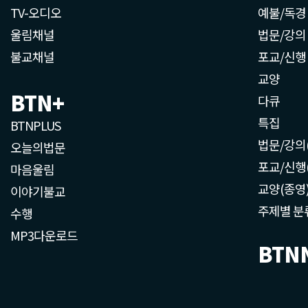
TV-오디오
예불/독경
울림채널
법문/강의
불교채널
포교/신행
교양
BTN+
다큐
특집
BTNPLUS
법문/강의
오늘의법문
포교/신행
마음울림
교양(종영
이야기불교
주제별 분
수행
MP3다운로드
BTN