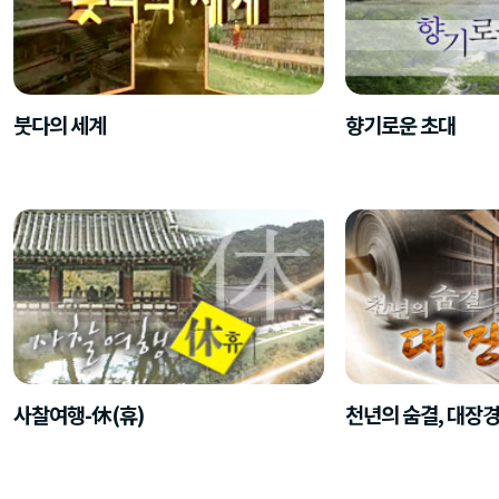
붓다의 세계
향기로운 초대
사찰여행-休(휴)
천년의 숨결, 대장