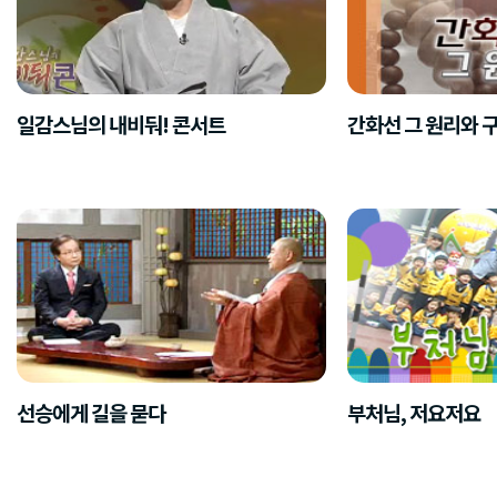
일감스님의 내비둬! 콘서트
간화선 그 원리와 
선승에게 길을 묻다
부처님, 저요저요