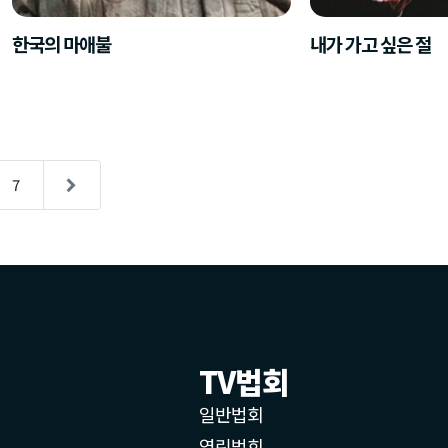
한국의 마애불
내가 가고 싶은 절
7
TV법회
일반법회
열린법회