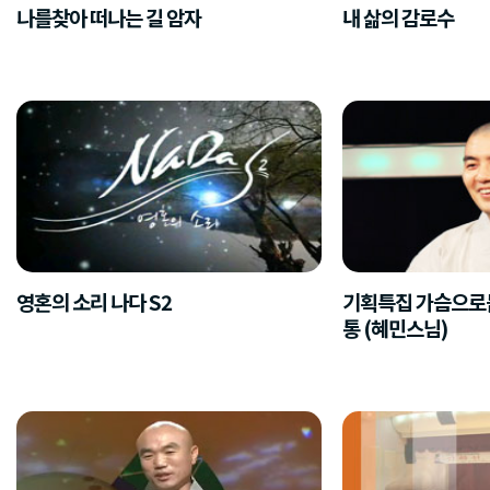
나를찾아 떠나는 길 암자
내 삶의 감로수
영혼의 소리 나다 S2
기획특집 가슴으로듣는 
통 (혜민스님)