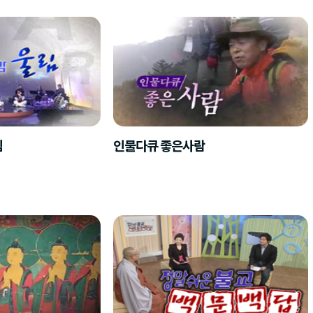
림
인물다큐 좋은사람