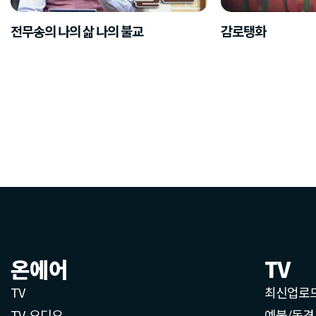
전무송의 나의 삶 나의 불교
감로탱화
온에어
TV
TV
최신업로
TV-오디오
예불/독경