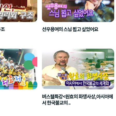
구조
선우용여의 스님 뵙고 싶었어요
버스웰특강<원효의 화쟁사상,아시아에
서 한국불교의 ..