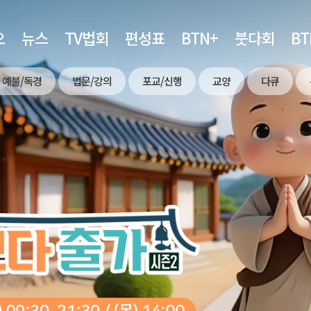
오
뉴스
TV법회
편성표
BTN+
붓다회
B
예불/독경
법문/강의
포교/신행
교양
다큐