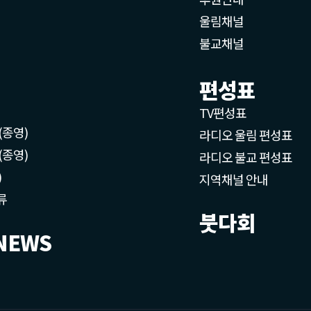
울림채널
불교채널
편성표
TV편성표
(종영)
라디오 울림 편성표
(종영)
라디오 불교 편성표
)
지역채널 안내
류
붓다회
NEWS