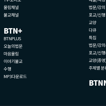
울림채널
법문/강의
불교채널
포교/신행
교양
BTN+
다큐
특집
BTNPLUS
법문/강의
오늘의법문
포교/신행
마음울림
교양(종영
이야기불교
주제별 분
수행
MP3다운로드
BTN