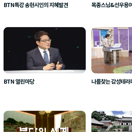
BTN특강 송현시인의 지혜발견
목종스님&선우용여
BTN 열린마당
나를찾는 감성테라