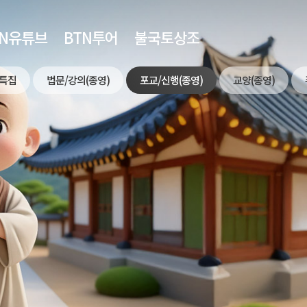
TN유튜브
BTN투어
불국토상조
특집
법문/강의(종영)
포교/신행(종영)
교양(종영)