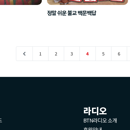
정말 쉬운 불교 백문백답
1
2
3
4
5
6
라디오
드
BTN라디오 소개
후원안내