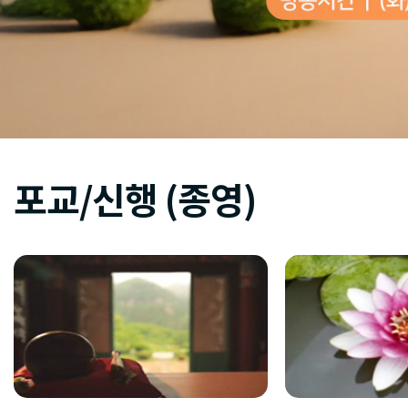
포교/신행 (종영)