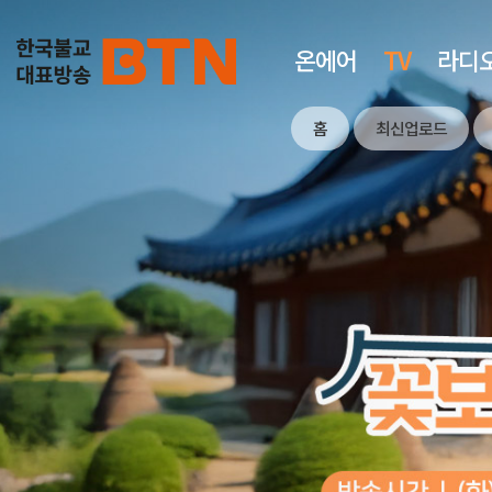
온에어
TV
라디
홈
최신업로드