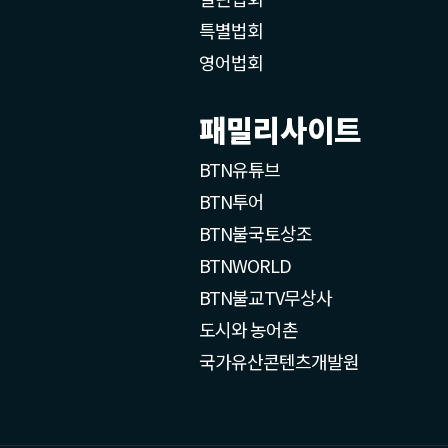
특별법회
영어법회
패밀리사이트
BTN유튜브
BTN투어
BTN불국토상조
BTNWORLD
BTN불교TV무상사
도시와 농어촌
국가유산콘텐츠개발원