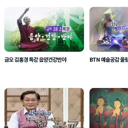
금오 김홍경 특강 음양건강반야
BTN 예술공감 울