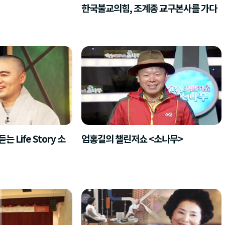
한국불교의힘, 조계종 교구본사를 가다
Life Story 소
엄홍길의 챌린저쇼 <소나무>