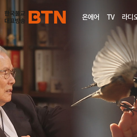
온에어
TV
라디