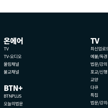
온에어
TV
TV
최신업로
TV-오디오
예불/독경
울림채널
법문/강의
불교채널
포교/신행
교양
BTN+
다큐
특집
BTNPLUS
법문/강의
오늘의법문