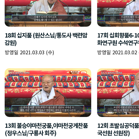
18회 십지품 (원산스님/통도사 백련암
17회 십회향품6-1
감원)
화연구원 수석연구
방영일 2021.03.03 (수)
방영일 2021.03.02 
13회 불승야마천궁품,야마천궁게찬품
12회 초발심공덕품
(정우스님/구룡사 회주)
국선원 선원장)