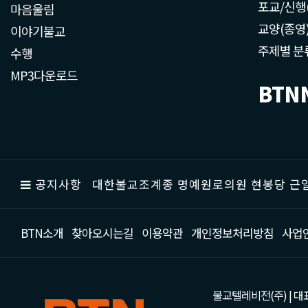
포교/신행
마음울림
교양(종영
이야기불교
주제별 분
수행
MP3다운로드
BTN
공지사항
대한불교조계종 명예원로의원 현봉당 근일
BTN소개
찾아오시는길
이용약관
개인정보처리방침
사업
불교텔레비전(주) | 대표 강성