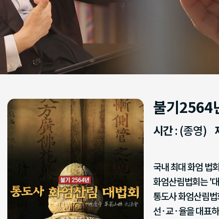
불기2564
시간
: (종영)
국내 최대 화엄 법회
화엄산림법회는 '대
통도사 화엄산림법
선·교·율을 대표하