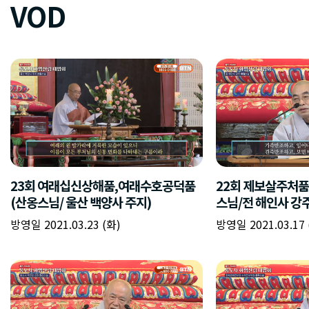
VOD
23회 여래십신상해품,여래수호공덕품
22회 제보살주처
(산옹스님/ 울산 백양사 주지)
스님/전 해인사 강주
방영일 2021.03.23 (화)
방영일 2021.03.17 