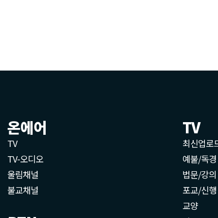
온에어
TV
TV
최신업로
TV-오디오
예불/독경
울림채널
법문/강의
불교채널
포교/신행
교양