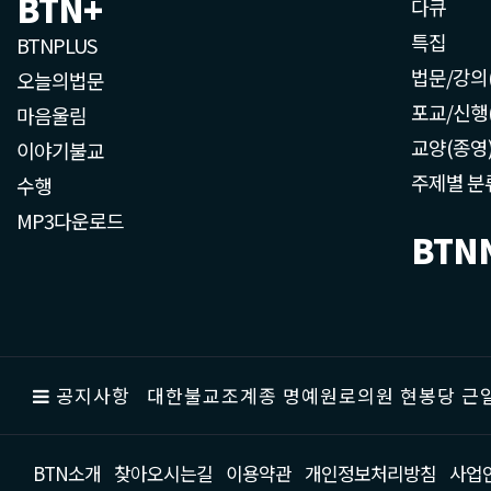
BTN+
다큐
특집
BTNPLUS
법문/강의
오늘의법문
포교/신행
마음울림
교양(종영
이야기불교
주제별 분
수행
MP3다운로드
BTN
공지사항
대한불교조계종 명예원로의원 현봉당 근일
BTN소개
찾아오시는길
이용약관
개인정보처리방침
사업