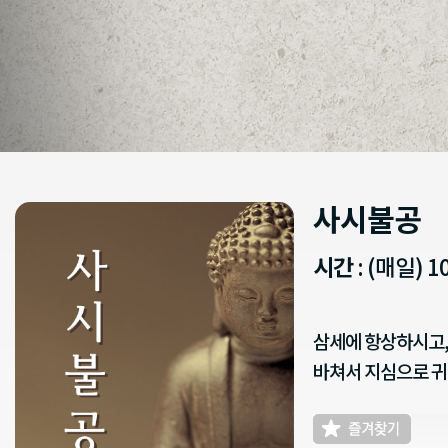
사시불공
시간
: (매일) 1
삼세에 항상하시고,
바쳐서 지심으로 귀