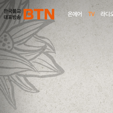
온에어
TV
라디