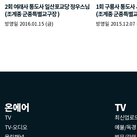
2회 여래사 통도사 일산포교당 정우스님
1회 구룡사 통도사
(조계종 군종특별교구장 )
(조계종 군종특별교
방영일 2016.01.15 (금)
방영일 2015.12.07 
온에어
TV
TV
최신업로
TV-오디오
예불/독경
울림채널
법문/강의