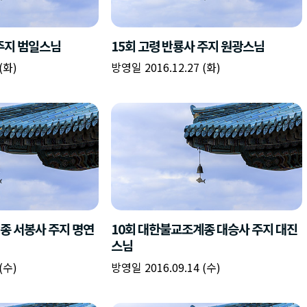
 주지 범일스님
15회 고령 반룡사 주지 원광스님
(화)
방영일 2016.12.27 (화)
종 서봉사 주지 명연
10회 대한불교조계종 대승사 주지 대진
스님
(수)
방영일 2016.09.14 (수)