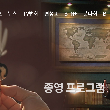
오
뉴스
TV법회
편성표
BTN+
붓다회
B
종영 프로그램