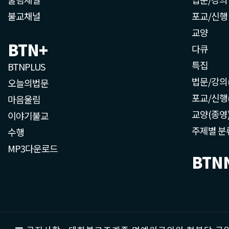
불교채널
포교/신행
교양
BTN+
다큐
특집
BTNPLUS
법문/강의
오늘의법문
포교/신행
마음울림
교양(종영
이야기불교
주제별 분
수행
MP3다운로드
BTN