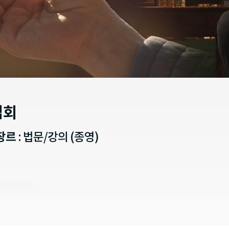
법회
장르
: 법문/강의 (종영)