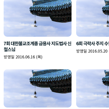
7회 대한불교조계종 금용사 지도법사 신
6회 극락사 주지 
철스님
방영일 2016.05.20 
방영일 2016.06.16 (목)