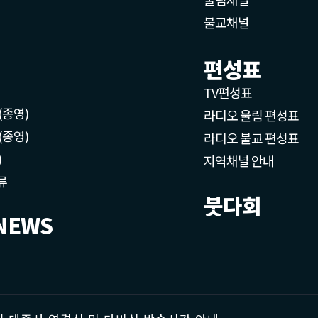
불교채널
편성표
TV편성표
(종영)
라디오 울림 편성표
(종영)
라디오 불교 편성표
)
지역채널 안내
류
붓다회
NEWS