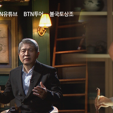
TN유튜브
BTN투어
불국토상조