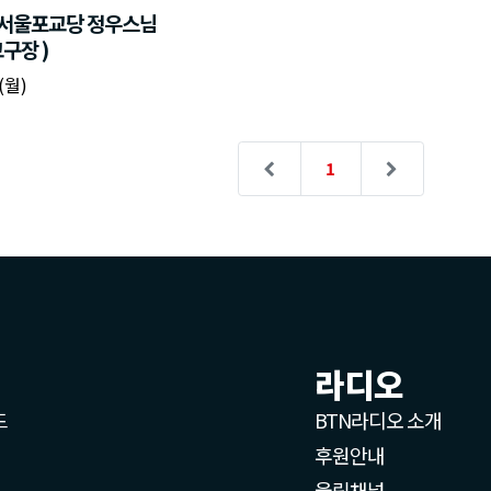
 서울포교당 정우스님
구장 )
(월)
1
라디오
드
BTN라디오 소개
후원안내
울림채널