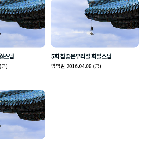
수월스님
5회 참좋은우리절 회일스님
(금)
방영일 2016.04.08 (금)