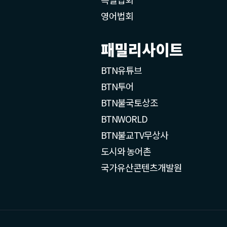
영어법회
패밀리사이트
BTN유튜브
BTN투어
BTN불국토상조
BTNWORLD
BTN불교TV무상사
도시와 농어촌
국가유산콘텐츠개발원