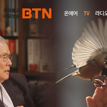
온에어
TV
라디