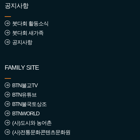
공지사항
2568년 2월 붓다회 가입동
붓다회 활동소식
참자
붓다회 새가족
조회수 : 2347
공지사항
2568년 1월 붓다회 가입동
참자
FAMILY SITE
조회수 : 1440
2567년 12월 붓다회 가입
BTN불교TV
동참자
BTN유튜브
조회수 : 1406
BTN불국토상조
BTNWORLD
2567년 11월 붓다회 가입
(사)도시와 농어촌
동참자
(사)전통문화콘텐츠문화원
조회수 : 1354