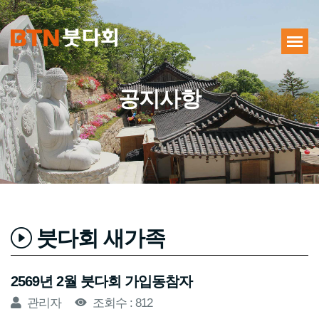
공지사항
붓다회 새가족
2569년 2월 붓다회 가입동참자
관리자
조회수 : 812