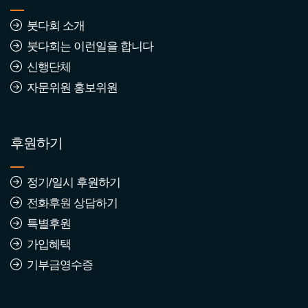
붓다회 소개
2570년 1월 붓다회 동참자
붓다회는 이런일을 합니다
조회수 : 234
신행단체
자문위원 홍보위원
2569년 7월 붓다회 동참자
조회수 : 636
후원하기
정기/일시 후원하기
2569년 2월 붓다회 가입동
전화후원 상담하기
참자
특별후원
조회수 : 812
가입혜택
기부금영수증
2569년 1월 붓다회 가입동
참자
조회수 : 658