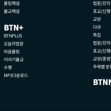
울림채널
법문/강의
불교채널
포교/신행
교양
BTN+
다큐
특집
BTNPLUS
법문/강의
오늘의법문
포교/신행
마음울림
교양(종영
이야기불교
주제별 분
수행
MP3다운로드
BTN