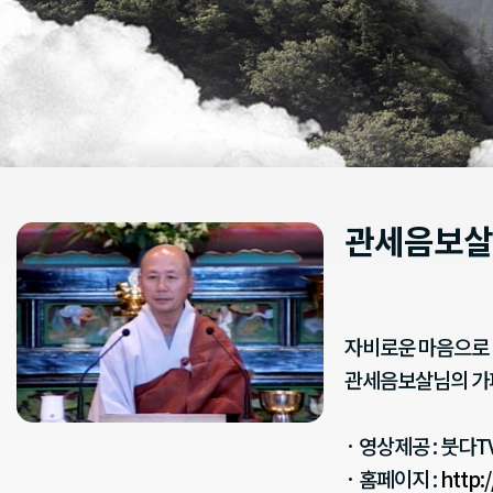
관세음보살
자비로운 마음으로 
관세음보살님의 가
· 영상제공 : 붓다T
· 홈페이지 :
http: