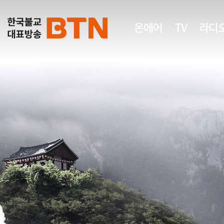
온에어
TV
라디