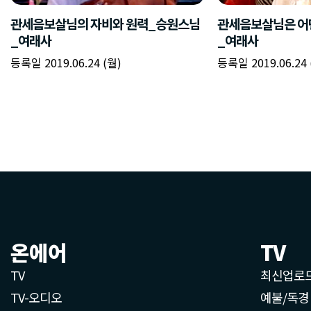
관세음보살님의 자비와 원력_승원스님
관세음보살님은 어
_여래사
_여래사
등록일 2019.06.24 (월)
등록일 2019.06.24 
온에어
TV
TV
최신업로
TV-오디오
예불/독경