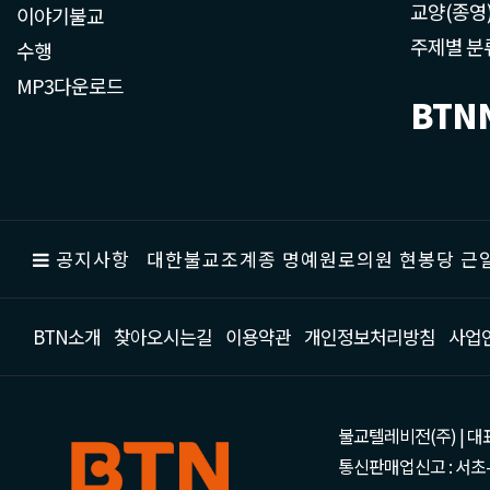
교양(종영
이야기불교
주제별 분
수행
MP3다운로드
BTN
공지사항
대한불교조계종 명예원로의원 현봉당 근일
BTN소개
찾아오시는길
이용약관
개인정보처리방침
사업
불교텔레비전(주) | 대표 강성
통신판매업신고 : 서초-