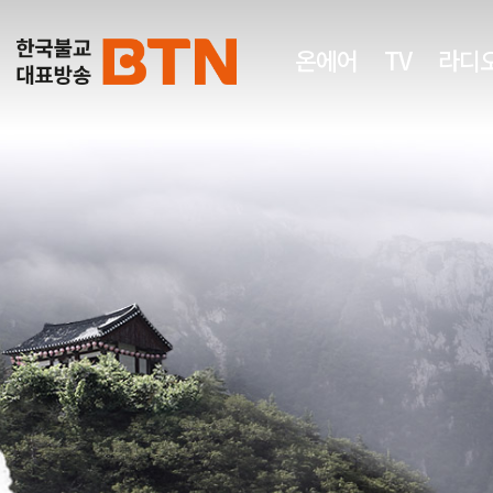
온에어
TV
라디