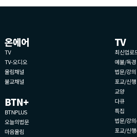
온에어
TV
TV
최신업로
TV-오디오
예불/독경
울림채널
법문/강의
불교채널
포교/신행
교양
BTN+
다큐
특집
BTNPLUS
법문/강의
오늘의법문
포교/신행
마음울림