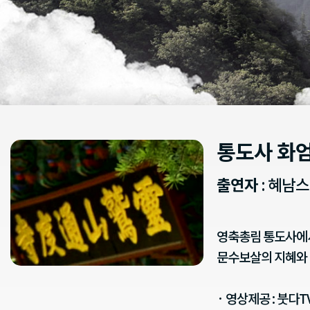
통도사 화
출연자
: 혜남
영축총림 통도사에서
문수보살의 지혜와 
· 영상제공 : 붓다T