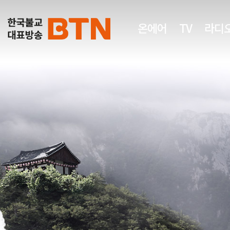
온에어
TV
라디