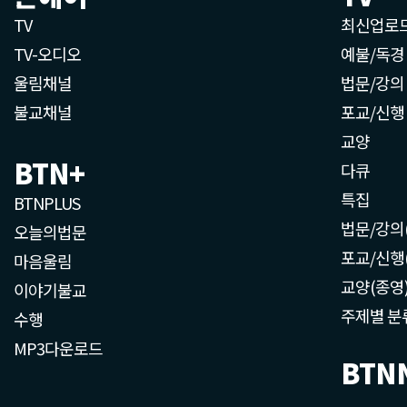
TV
최신업로
TV-오디오
예불/독경
울림채널
법문/강의
불교채널
포교/신행
교양
BTN+
다큐
특집
BTNPLUS
법문/강의
오늘의법문
포교/신행
마음울림
교양(종영
이야기불교
주제별 분
수행
MP3다운로드
BTN