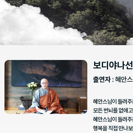
보디야나선
출연자
: 혜안
혜안스님이 들려주는
모든 번뇌를 없애고
혜안스님이 들려주
행복을 직접 만나보