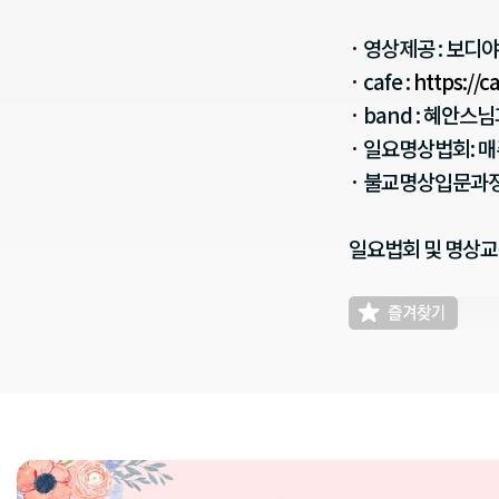
· 영상제공 : 보
· cafe :
https://
· band : 혜안
· 일요명상법회: 
· 불교명상입문과정
일요법회 및 명상교