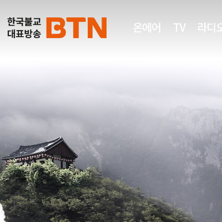
온에어
TV
라디