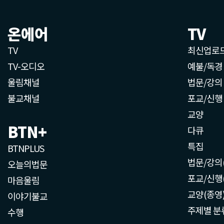
온에어
TV
TV
최신업로
TV-오디오
예불/독경
울림채널
법문/강의
불교채널
포교/신행
교양
BTN+
다큐
특집
BTNPLUS
법문/강의
오늘의법문
포교/신행
마음울림
교양(종영
이야기불교
주제별 분
수행