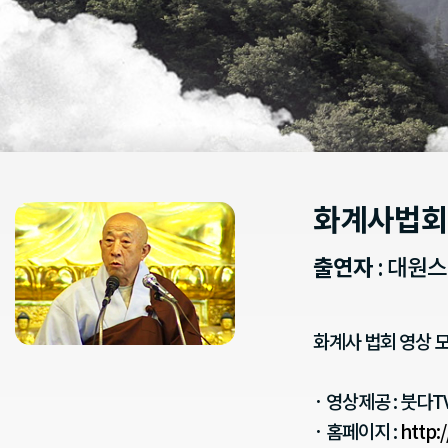
화계사법회
출연자
: 대원
화계사 법회 영상 모
· 영상제공 : 붓다T
· 홈페이지 :
http: