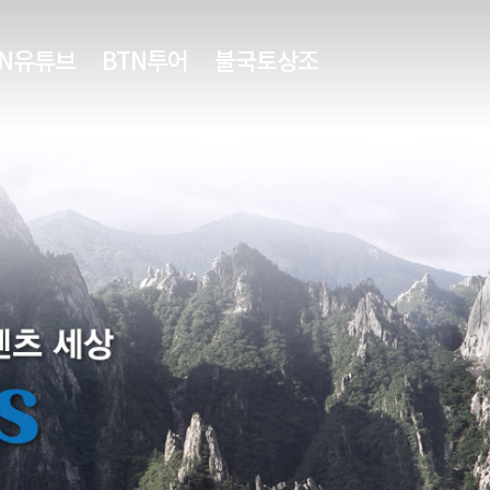
TN유튜브
BTN투어
불국토상조