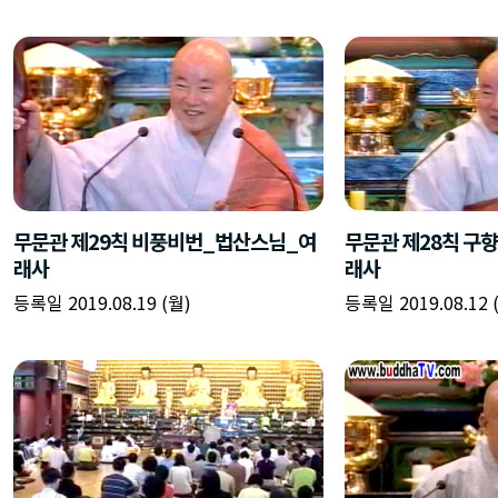
무문관 제29칙 비풍비번_법산스님_여
무문관 제28칙 구
래사
래사
등록일 2019.08.19 (월)
등록일 2019.08.12 