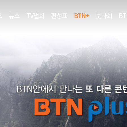
오
뉴스
TV법회
편성표
BTN+
붓다회
B