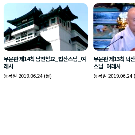
무문관 제14칙 남전참묘_법산스님_여
무문관 제13칙 덕
래사
스님_여래사
등록일 2019.06.24 (월)
등록일 2019.06.24 