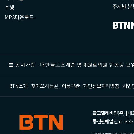
주제별 분
수행
MP3다운로드
BTN
공지사항
대한불교조계종 명예원로의원 현봉당 근일
BTN소개
찾아오시는길
이용약관
개인정보처리방침
사업
불교텔레비전(주) | 대표 강성
통신판매업신고 : 서초-
Copyrights © BTN. Corp