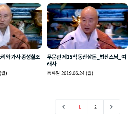
소리와 가사 종성칠조
무문관 제15칙 동산삼돈_법산스님_여
래사
(월)
등록일 2019.06.24 (월)
1
2