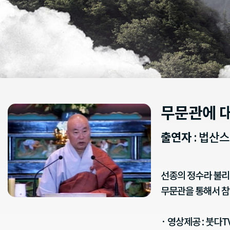
무문관에 
출연자
: 법산
선종의 정수라 불리
무문관을 통해서 참
· 영상제공 : 붓다T