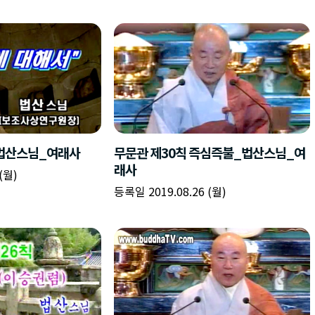
법산스님_여래사
무문관 제30칙 즉심즉불_법산스님_여
래사
(월)
등록일 2019.08.26 (월)