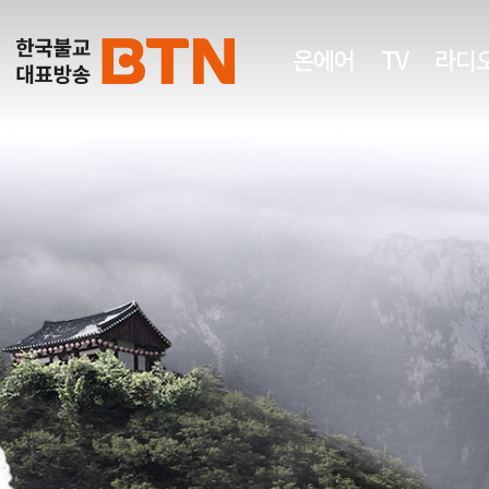
온에어
TV
라디