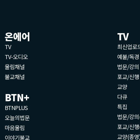
온에어
TV
TV
최신업로
TV-오디오
예불/독경
울림채널
법문/강의
불교채널
포교/신행
교양
BTN+
다큐
특집
BTNPLUS
법문/강의
오늘의법문
포교/신행
마음울림
교양(종영
이야기불교