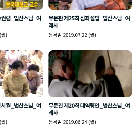
이승권렴_법산스님_여
무문관 제25칙 삼좌설법_법산스님_여
래사
(월)
등록일 2019.07.22 (월)
운문시궐_법산스님_여
무문관 제20칙 대역량인_법산스님_여
래사
(월)
등록일 2019.06.24 (월)