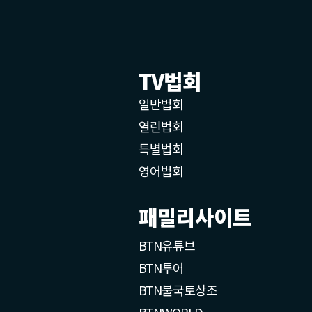
TV법회
일반법회
열린법회
특별법회
영어법회
패밀리사이트
BTN유튜브
BTN투어
BTN불국토상조
BTNWORLD