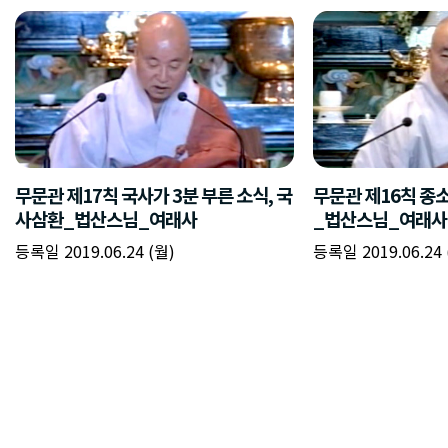
무문관 제17칙 국사가 3분 부른 소식, 국
무문관 제16칙 종
사삼환_법산스님_여래사
_법산스님_여래사
등록일 2019.06.24 (월)
등록일 2019.06.24 