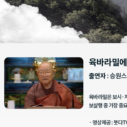
육바라밀에
출연자
: 승원
육바라밀은 보시·지
보살행 중 가장 중
· 영상제공 : 붓다T