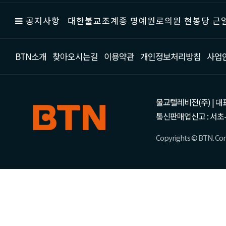
공지사항
대한불교조계종 명예원로의원 현봉당 근일
BTN소개
찾아오시는길
이용약관
개인정보처리방침
사업
불교텔레비전(주) | 대표 강성
통신판매업신고 : 서초-
Copyrights © BTN. Corp