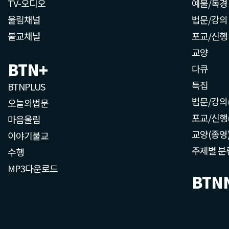
TV-오디오
예불/독경
울림채널
법문/강의
불교채널
포교/신행
교양
BTN+
다큐
특집
BTNPLUS
법문/강의
오늘의법문
포교/신행
마음울림
교양(종영
이야기불교
주제별 분
수행
MP3다운로드
BTN