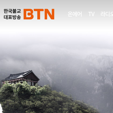
온에어
TV
라디