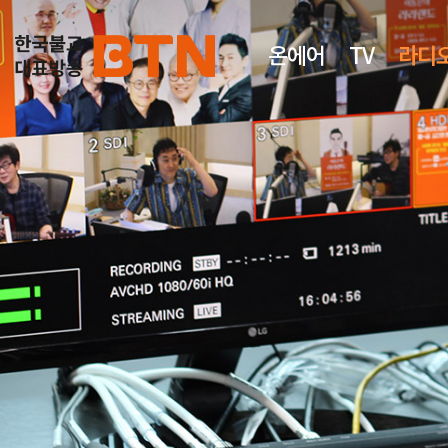
온에어
TV
라디