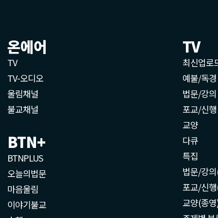
온에어
TV
TV
최신업로
TV-오디오
예불/독경
울림채널
법문/강의
불교채널
포교/신행
교양
BTN+
다큐
특집
BTNPLUS
법문/강의
오늘의법문
포교/신행
마음울림
교양(종영
이야기불교