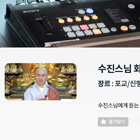
수진스님 
장르
: 포교/
수진스님에게 듣는