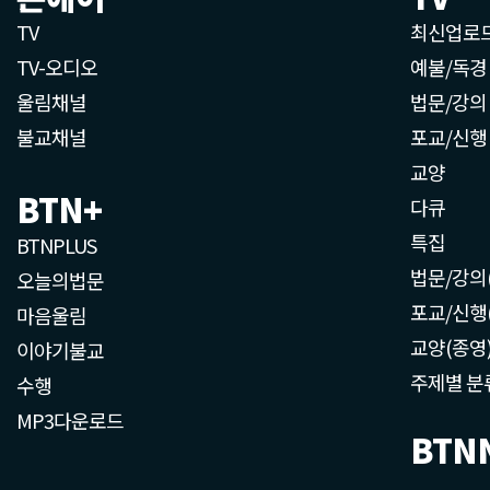
TV
최신업로
TV-오디오
예불/독경
울림채널
법문/강의
불교채널
포교/신행
교양
BTN+
다큐
특집
BTNPLUS
법문/강의
오늘의법문
포교/신행
마음울림
교양(종영
이야기불교
주제별 분
수행
MP3다운로드
BTN