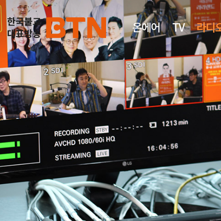
온에어
TV
라디