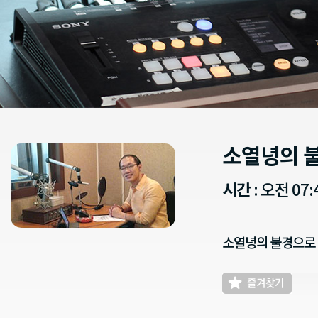
소열녕의 
시간
: 오전 07:4
소열녕의 불경으로