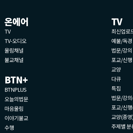
온에어
TV
TV
최신업로
TV-오디오
예불/독경
울림채널
법문/강의
불교채널
포교/신행
교양
BTN+
다큐
특집
BTNPLUS
법문/강의
오늘의법문
포교/신행
마음울림
교양(종영
이야기불교
주제별 분
수행