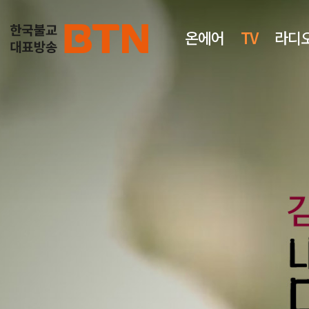
온에어
TV
라디