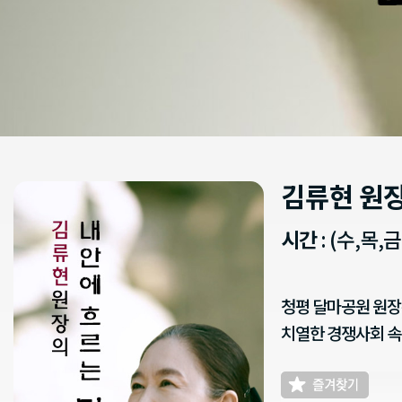
김류현 원장
시간
: (수,목,금
청평 달마공원 원장
치열한 경쟁사회 속