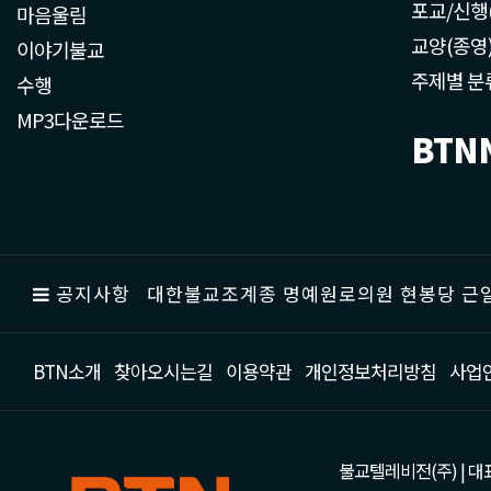
포교/신행
마음울림
교양(종영
이야기불교
주제별 분
수행
MP3다운로드
BTN
공지사항
대한불교조계종 명예원로의원 현봉당 근일
BTN소개
찾아오시는길
이용약관
개인정보처리방침
사업
불교텔레비전(주) | 대표 강성