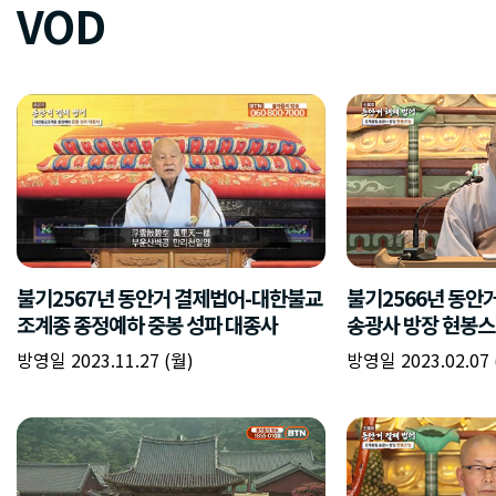
VOD
불기2567년 동안거 결제법어-대한불교
불기2566년 동
조계종 종정예하 중봉 성파 대종사
송광사 방장 현봉
방영일 2023.11.27 (월)
방영일 2023.02.07 