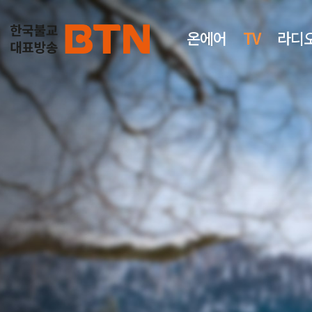
온에어
TV
라디