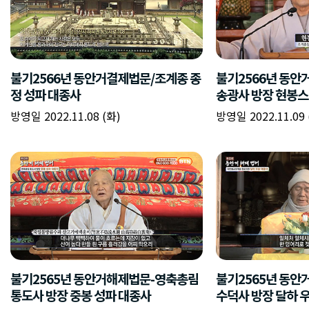
불기2566년 동안거결제법문/조계종 종
불기2566년 동
정 성파 대종사
송광사 방장 현봉
방영일 2022.11.08 (화)
방영일 2022.11.09 
불기2565년 동안거해제법문-영축총림
불기2565년 동
통도사 방장 중봉 성파 대종사
수덕사 방장 달하 