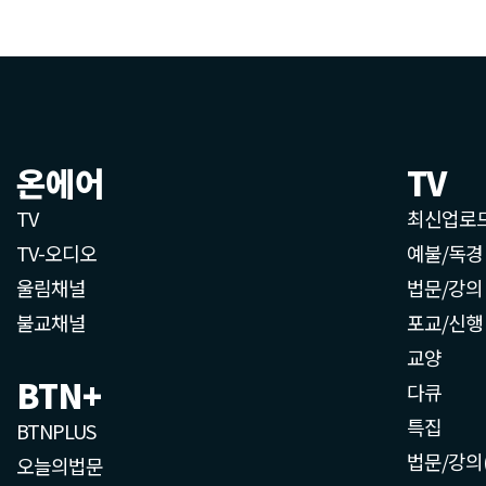
온에어
TV
TV
최신업로
TV-오디오
예불/독경
울림채널
법문/강의
불교채널
포교/신행
교양
BTN+
다큐
특집
BTNPLUS
법문/강의
오늘의법문