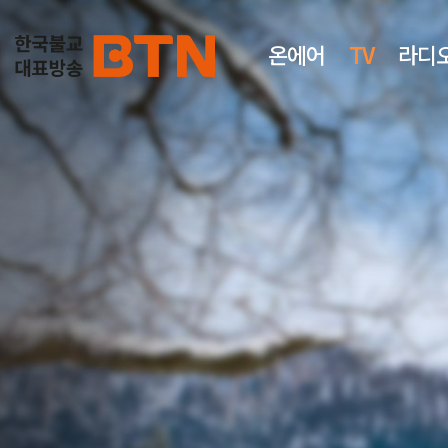
온에어
TV
라디