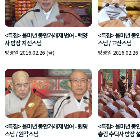
<특집> 을미년 동안거해제 법어 - 백양
<특집> 을미년 동안
사 방장 지선스님
스님 / 고산스님
방영일 2016.02.26 (금)
방영일 2016.02.26 
<특집> 을미년 동안거해제 법어 - 원명
<특집> 을미년 동안
스님 / 원각스님
총림 수덕사 방장 