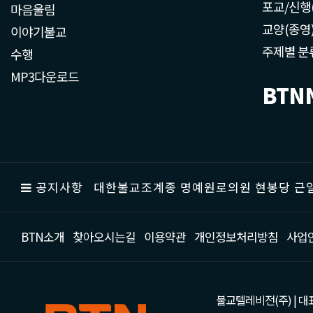
포교/신행
마음울림
교양(종영
이야기불교
주제별 분
수행
MP3다운로드
BTN
공지사항
대한불교조계종 명예원로의원 현봉당 근일
BTN소개
찾아오시는길
이용약관
개인정보처리방침
사업
불교텔레비전(주) | 대표 강성