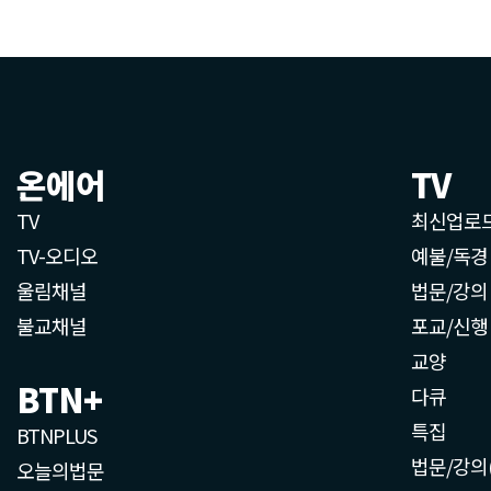
온에어
TV
TV
최신업로
TV-오디오
예불/독경
울림채널
법문/강의
불교채널
포교/신행
교양
BTN+
다큐
특집
BTNPLUS
법문/강의
오늘의법문