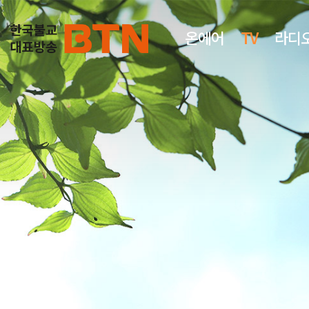
온에어
TV
라디