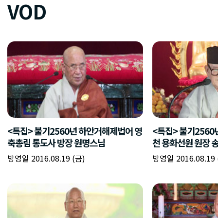
VOD
<특집> 불기2560년 하안거해제법어 영
<특집> 불기256
축총림 통도사 방장 원명스님
천 용화선원 원장 
방영일 2016.08.19 (금)
방영일 2016.08.19 