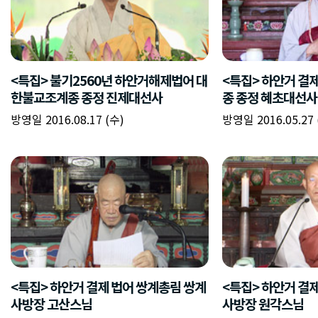
<특집> 불기2560년 하안거해제법어 대
<특집> 하안거 결
한불교조계종 종정 진제대선사
종 종정 혜초대선사
방영일 2016.08.17 (수)
방영일 2016.05.27 
<특집> 하안거 결제 법어 쌍계총림 쌍계
<특집> 하안거 결
사방장 고산스님
사방장 원각스님