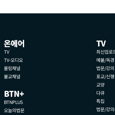
온에어
TV
TV
최신업로
TV-오디오
예불/독경
울림채널
법문/강의
불교채널
포교/신행
교양
BTN+
다큐
특집
BTNPLUS
법문/강의
오늘의법문