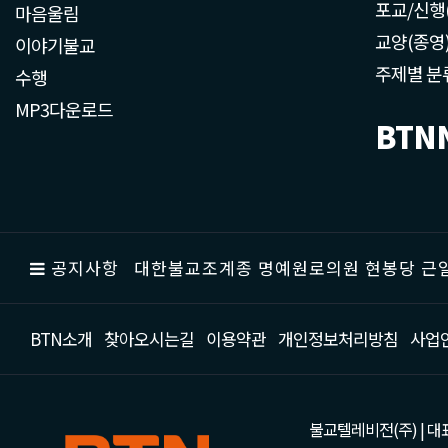
포교/신행
마음울림
교양(종영
이야기불교
주제별 분
수행
MP3다운로드
BTN
공지사항
대한불교조계종 명예원로의원 현봉당 근일
BTN소개
찾아오시는길
이용약관
개인정보처리방침
사업
불교텔레비전(주) | 대표 강성