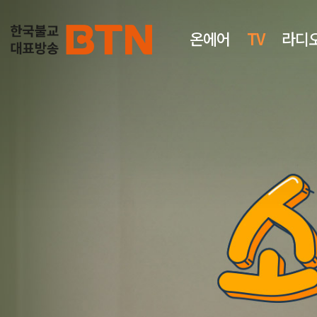
온에어
TV
라디