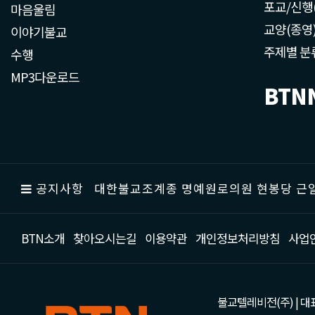
포교/신행
마음울림
교양(종영
이야기불교
주제별 분
수행
MP3다운로드
BTN
공지사항
대한불교조계종 명예원로의원 현봉당 근일
BTN소개
찾아오시는길
이용약관
개인정보처리방침
사업
불교텔레비전(주) | 대표 강성