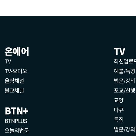
온에어
TV
TV
최신업로
TV-오디오
예불/독경
울림채널
법문/강의
불교채널
포교/신행
교양
BTN+
다큐
특집
BTNPLUS
법문/강의
오늘의법문