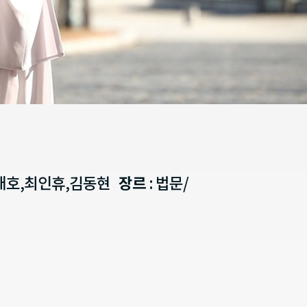
윤태호,최인휴,김동현
장르
: 법문/