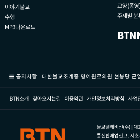
교양(종영
이야기불교
주제별 분
수행
MP3다운로드
BTN
공지사항
대한불교조계종 명예원로의원 현봉당 근일
BTN소개
찾아오시는길
이용약관
개인정보처리방침
사업
불교텔레비전(주) | 대표 강성
통신판매업신고 : 서초-