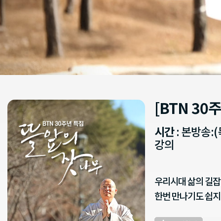
[BTN 30
시간
: 본방송:(
강의
우리시대 삶의 길잡
한번 만나기도 쉽지