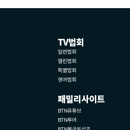
TV법회
일반법회
열린법회
특별법회
영어법회
패밀리사이트
BTN유튜브
BTN투어
BTN불국토상조