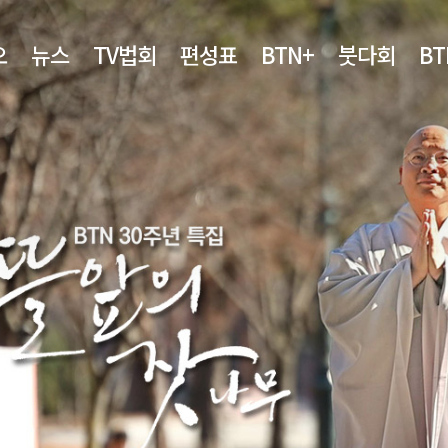
오
뉴스
TV법회
편성표
BTN+
붓다회
B