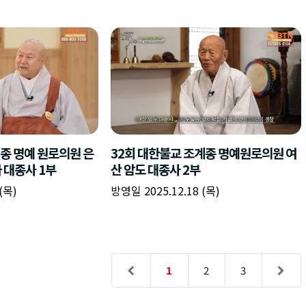
종 명예 원로의원 은
32회 대한불교 조계종 명예원로의원 여
 대종사 1부
산 암도 대종사 2부
(목)
방영일 2025.12.18 (목)
1
2
3