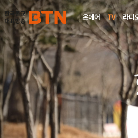
온에어
TV
라디