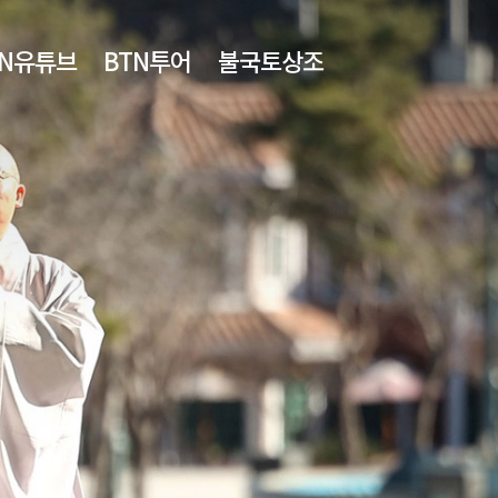
TN유튜브
BTN투어
불국토상조