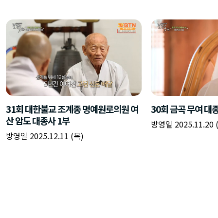
31회 대한불교 조계종 명예원로의원 여
30회 금곡 무여 대
산 암도 대종사 1부
방영일 2025.11.20 
방영일 2025.12.11 (목)