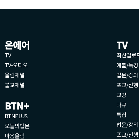
온에어
TV
TV
최신업로
TV-오디오
예불/독경
울림채널
법문/강의
불교채널
포교/신행
교양
BTN+
다큐
특집
BTNPLUS
법문/강의
오늘의법문
포교/신행
마음울림