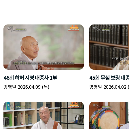
46회 허허 지명 대종사 1부
45회 무심 보광 대
방영일 2026.04.09 (목)
방영일 2026.04.02 