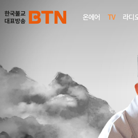
온에어
TV
라디