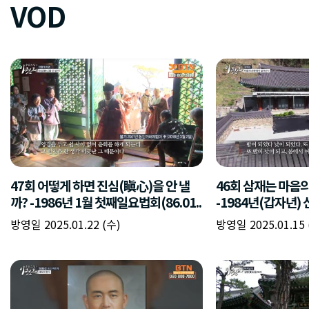
VOD
47회 어떻게 하면 진심(瞋心)을 안 낼
46회 삼재는 마음
까? -1986년 1월 첫째일요법회(86.01..
-1984년(갑자년) 
방영일 2025.01.22 (수)
방영일 2025.01.15 