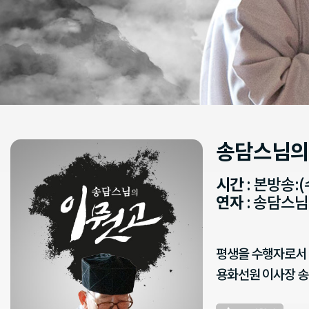
송담스님의
시간
: 본방송:(
연자
: 송담스님
평생을 수행자로서 
용화선원 이사장 송