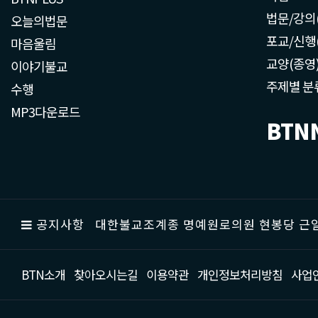
법문/강의
오늘의법문
포교/신행
마음울림
교양(종영
이야기불교
주제별 분
수행
MP3다운로드
BTN
공지사항
대한불교조계종 명예원로의원 현봉당 근일
BTN소개
찾아오시는길
이용약관
개인정보처리방침
사업