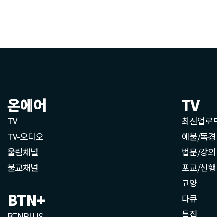
온에어
TV
TV
최신업로
TV-오디오
예불/독경
울림채널
법문/강의
불교채널
포교/신행
교양
BTN+
다큐
특집
BTNPLUS