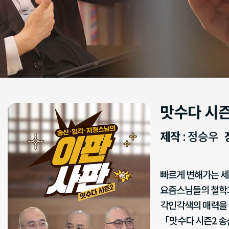
맛수다 시즌
제작
: 정승우
빠르게 변해가는 세
요즘스님들의 철학과
각인각색의 매력을 
「맛수다 시즌2 송