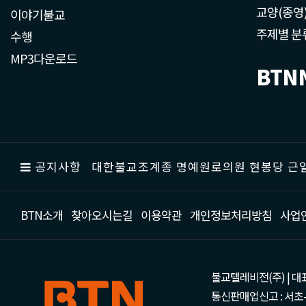
교양(종영
이야기불교
주제별 분
수행
MP3다운로드
BTN
공지사항
대한불교조계종 명예원로의원 현봉당 근일
BTN소개
찾아오시는길
이용약관
개인정보처리방침
사업
불교텔레비전(주) | 대표 강성
통신판매업신고 : 서초-