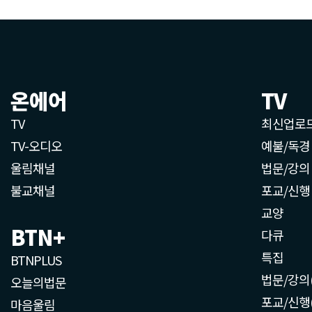
온에어
TV
TV
최신업로
TV-오디오
예불/독경
울림채널
법문/강의
불교채널
포교/신행
교양
BTN+
다큐
특집
BTNPLUS
법문/강의
오늘의법문
포교/신행
마음울림