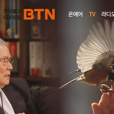
온에어
TV
라디