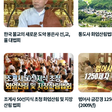
한국 불교의 새로운 도약 봉은사 선,교,
통도사 화엄산림법
율 대법회
조계사 50선지식 초청 화엄산림 및 지장
범어사 금강경 12
산림 법회
(2009년)