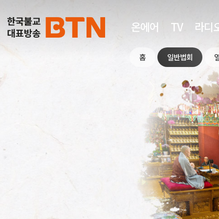
온에어
TV
라디
홈
일반법회