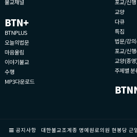
불교채널
포교/신행
교양
BTN+
다큐
특집
BTNPLUS
법문/강의
오늘의법문
포교/신행
마음울림
교양(종영
이야기불교
주제별 분
수행
MP3다운로드
BTN
공지사항
대한불교조계종 명예원로의원 현봉당 근일