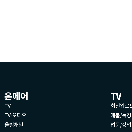
온에어
TV
TV
최신업로
TV-오디오
예불/독경
울림채널
법문/강의