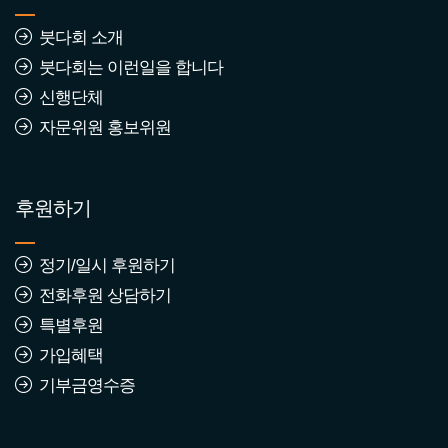
붓다회 소개
2570년 1월 붓다회 동참자
붓다회는 이런일을 합니다
조회수 : 234
신행단체
자문위원 홍보위원
2569년 7월 붓다회 동참자
조회수 : 635
후원하기
정기/일시 후원하기
2569년 2월 붓다회 가입동
전화후원 상담하기
참자
특별후원
조회수 : 811
가입혜택
기부금영수증
2569년 1월 붓다회 가입동
참자
조회수 : 658