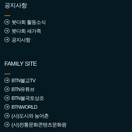
공지사항
2568년 2월 붓다회 가입동
붓다회 활동소식
참자
붓다회 새가족
조회수 : 2347
공지사항
2568년 1월 붓다회 가입동
참자
FAMILY SITE
조회수 : 1440
2567년 12월 붓다회 가입
BTN불교TV
동참자
BTN유튜브
조회수 : 1406
BTN불국토상조
BTNWORLD
2567년 11월 붓다회 가입
(사)도시와 농어촌
동참자
(사)전통문화콘텐츠문화원
조회수 : 1352