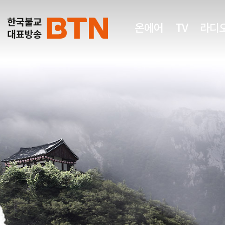
온에어
TV
라디