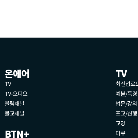
온에어
TV
TV
최신업로
TV-오디오
예불/독경
울림채널
법문/강의
불교채널
포교/신행
교양
BTN+
다큐