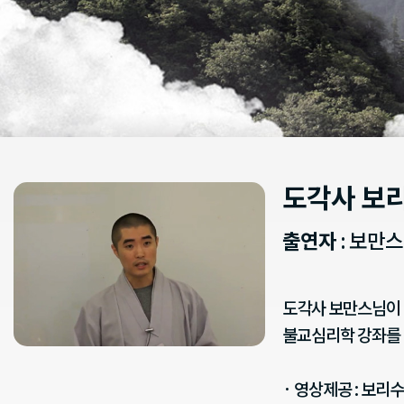
도각사 보
출연자
: 보만
도각사 보만스님이 
불교심리학 강좌를 
· 영상제공 : 보리