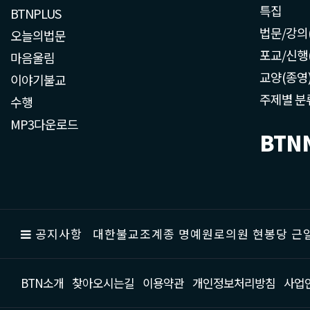
특집
BTNPLUS
법문/강의
오늘의법문
포교/신행
마음울림
교양(종영
이야기불교
주제별 분
수행
MP3다운로드
BTN
공지사항
대한불교조계종 명예원로의원 현봉당 근일
BTN소개
찾아오시는길
이용약관
개인정보처리방침
사업