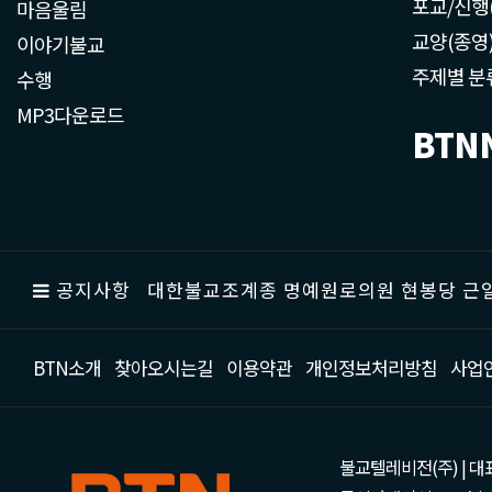
포교/신행
마음울림
교양(종영
이야기불교
주제별 분
수행
MP3다운로드
BTN
공지사항
대한불교조계종 명예원로의원 현봉당 근일
BTN소개
찾아오시는길
이용약관
개인정보처리방침
사업
불교텔레비전(주) | 대표 강성