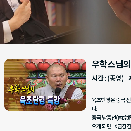
우학스님의
시간
: (종영)
육조단경은 중국 선
다.
중국 남종선(南宗禪
오게 되면 《금강경