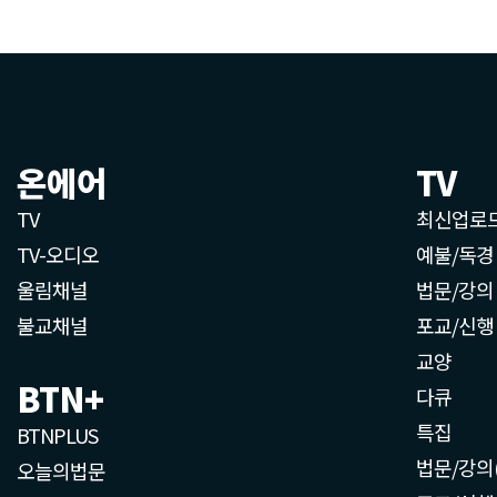
온에어
TV
TV
최신업로
TV-오디오
예불/독경
울림채널
법문/강의
불교채널
포교/신행
교양
BTN+
다큐
특집
BTNPLUS
법문/강의
오늘의법문