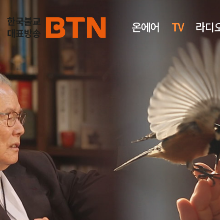
온에어
TV
라디