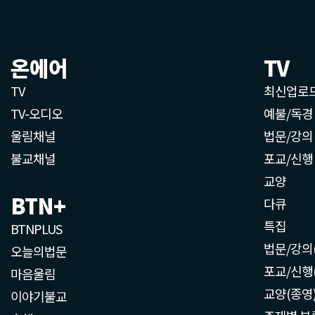
온에어
TV
TV
최신업로
TV-오디오
예불/독경
울림채널
법문/강의
불교채널
포교/신행
교양
BTN+
다큐
특집
BTNPLUS
법문/강의
오늘의법문
포교/신행
마음울림
교양(종영
이야기불교