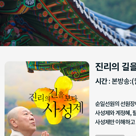
진리의 길을
시간
: 본방송:(
순일선원의 선원장이
사성제와 계정혜, 
사성제만 이해하고 