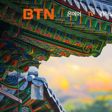
온에어
TV
라디