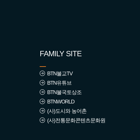
조회수 : 232
2569년 7월 붓다회 동참자
조회수 : 633
FAMILY SITE
2569년 2월 붓다회 가입동
BTN불교TV
참자
BTN유튜브
조회수 : 808
BTN불국토상조
BTNWORLD
2569년 1월 붓다회 가입동
참자
(사)도시와 농어촌
조회수 : 654
(사)전통문화콘텐츠문화원
2568년 2월 붓다회 가입동