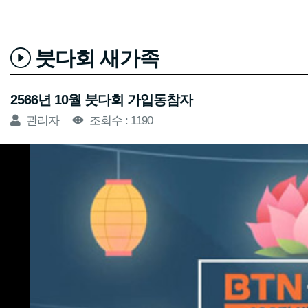
붓다회 새가족
2566년 10월 붓다회 가입동참자
관리자
조회수 : 1190