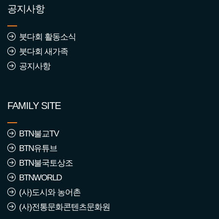
공지사항
2568년 2월 붓다회 가입동
붓다회 활동소식
참자
붓다회 새가족
조회수 : 2346
공지사항
2568년 1월 붓다회 가입동
참자
FAMILY SITE
조회수 : 1439
2567년 12월 붓다회 가입
BTN불교TV
동참자
BTN유튜브
조회수 : 1405
BTN불국토상조
BTNWORLD
2567년 11월 붓다회 가입
(사)도시와 농어촌
동참자
(사)전통문화콘텐츠문화원
조회수 : 1352