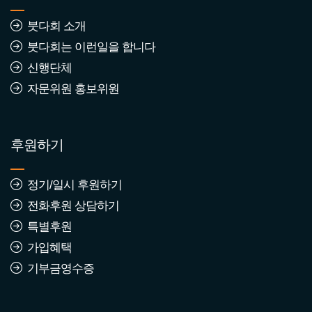
붓다회 소개
2570년 1월 붓다회 동참자
붓다회는 이런일을 합니다
조회수 : 234
신행단체
자문위원 홍보위원
2569년 7월 붓다회 동참자
조회수 : 634
후원하기
정기/일시 후원하기
2569년 2월 붓다회 가입동
전화후원 상담하기
참자
특별후원
조회수 : 810
가입혜택
기부금영수증
2569년 1월 붓다회 가입동
참자
조회수 : 658